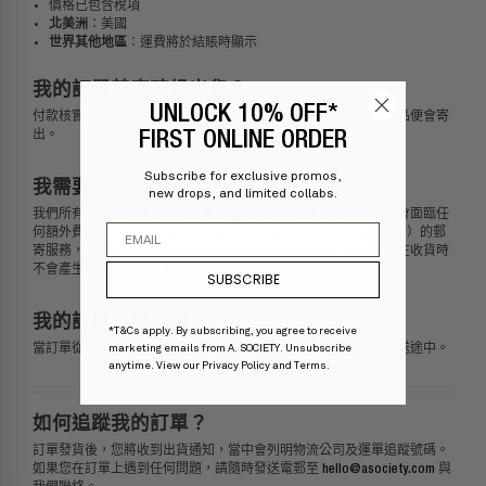
價格已包含稅
項
北美洲
：美國
世界其他地區
：運費將於結賬時顯示
我的訂單
甚麼時候
出貨？
UNLOCK 10% OFF*
付款核實
成功後，請預留 1 至 3 個工作天進行訂單處理，隨後貨品便會寄
出。
FIRST ONLINE ORDER
Subscribe for exclusive promos,
我需要支付多少關稅和稅金？
new drops, and limited collabs.
我們所有的產品價格已包含所有稅項及關稅，因此
您在收貨時不會面臨任
Email
何額外費用。在極少數情況下，若部分地區
不提供已付關稅（DDP）的郵
寄服務，相關關稅和稅項將會提前計算並包含在總額中，確保
您在收貨時
不會產生任何意料之外的費用。
SUBSCRIBE
我的訂單
出貨了嗎？
*T&Cs apply. By subscribing, you agree to receive
當訂單從倉庫發出後，
marketing emails from A. SOCIETY. Unsubscribe
您將會收到
確認電郵
，通知
您貨品已在運送途中。
anytime. View our
Privacy Policy
and
Terms
.
如何追蹤我的訂單？
訂單發貨
後，您將收到
出貨通知
，
當中會列明物流公司及運單追蹤號碼。
如果您在訂單上遇到任何問題，
請隨時發送電郵至
hello@asociety.com
與