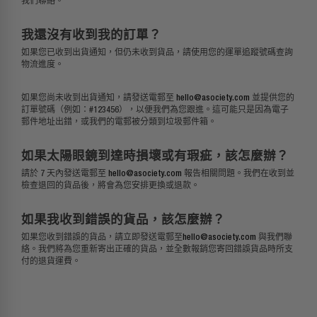
我們聯絡。
我還沒有收到我的訂單？
如果您已收到
出貨通知
，但仍未收到
貨品，請使用您的
運單追蹤號碼
查詢
物流進度。
如果您尚未收到
出貨通知
，請發送電郵至
hello@asociety.com
並提供您的
訂單號碼（例如：#123456），
以便我們為
您跟進。這可能只是
因為電子
郵件
地址
出錯，或我們的電郵被
分類
到垃圾郵件箱。
如果太陽眼鏡到達時損壞或有
瑕疵
，該怎麼辦？
請於 7 天內發送電郵至
hello@asociety.com
報告
相關問題
。我們在收到並
檢查退回的貨品後，將會為
您安排更換或退款。
如果我收到錯誤的
貨品，該怎麼辦？
如果您收到錯誤的
貨品，請立即
發送
電郵
至
hello@asociety.com
與我們聯
絡。
我們將為
您重新寄出正確的貨品，並全數報銷
您寄回錯誤貨品時所支
付的退貨運費。