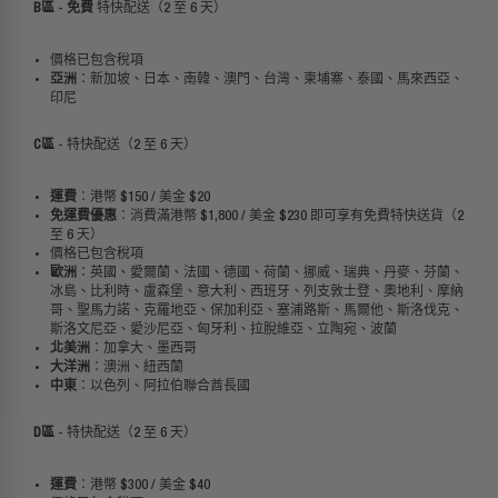
B區
-
免費
特快配送（2 至 6 天）
價格已包含稅
項
亞洲
：新加坡、日本、南韓、澳門、台灣、柬埔寨、泰國、馬來西亞、
印尼
C
區
- 特快配送（2 至 6 天）
運費
：港幣 $150 / 美金 $20
免運費優惠
：消費滿港幣 $1,800 / 美金 $230 即可享有免費特快送貨（2
至 6 天）
價格已包含稅
項
歐洲
：英國、愛爾蘭、法國、德國、荷蘭、挪威、瑞典、丹麥、芬蘭、
冰島、比利時、盧森堡、意大利、西班牙、列支敦士登、奧地利、摩納
哥、聖馬力諾、克羅地亞、保加利亞、塞浦路斯、馬爾他、斯洛伐克、
斯洛文尼亞、愛沙尼亞、匈牙利、拉脫維亞、立陶宛、波
蘭
北美洲
：加拿大、墨西哥
大洋洲
：澳洲、紐西蘭
中東
：以色列、阿拉伯聯合酋長國
D區
-
特快配送（2 至 6 天）
運費
：港幣 $300 / 美金 $40